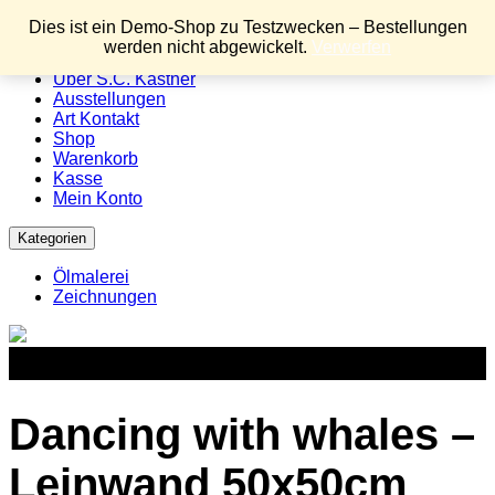
Menu
Dies ist ein Demo-Shop zu Testzwecken – Bestellungen
werden nicht abgewickelt.
Verwerfen
Home
Über S.C. Kästner
Ausstellungen
Art Kontakt
Shop
Warenkorb
Kasse
Mein Konto
Kategorien
Ölmalerei
Zeichnungen
Dancing with whales –
Leinwand 50x50cm