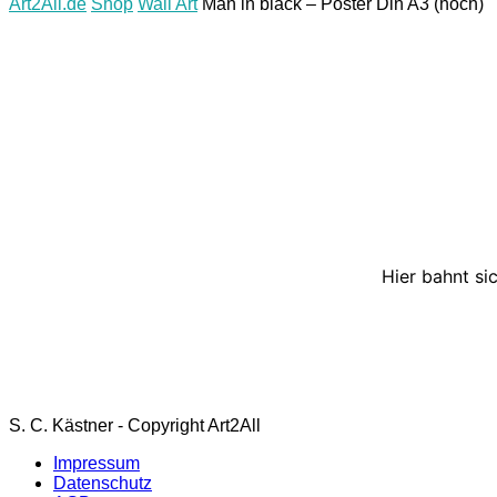
Art2All.de
Shop
Wall Art
Man in black – Poster Din A3 (hoch)
Hier bahnt si
S. C. Kästner - Copyright Art2All
Impressum
Datenschutz