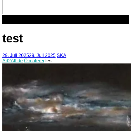
Akt
test
vjhvh
29. Juli 2025
29. Juli 2025
SKA
Art2All.de
Ölmalerei
test